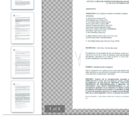
1
of
8