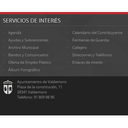
SERVICIOS DE INTERÉS
Agenda
Calendario del Contribuyente
Ayudas y Subvenciones
Farmacias de Guardia
Archivo Municipal
Callejero
Bandos y Comunicados
Direcciones y Teléfonos
Oferta de Empleo Público
Enlaces de interés
Álbum Fotográfico
Ayuntamiento de Valdemoro
Plaza de la constitución, 11
28341 Valdemoro
Teléfono: 91 809 98 90