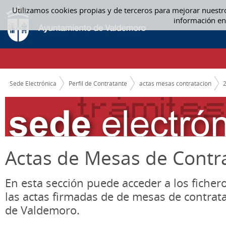
Saltar al contenido
Utilizamos cookies propias y de terceros para mejorar nuestr
ACTAS MESAS CONTRATACION
información en
CAMINO DE MIGAS
Sede Electrónica
Perfil de Contratante
actas mesas contratacion
Actas de Mesas de Contr
En esta sección puede acceder a los ficher
las actas firmadas de de mesas de contrat
de Valdemoro.