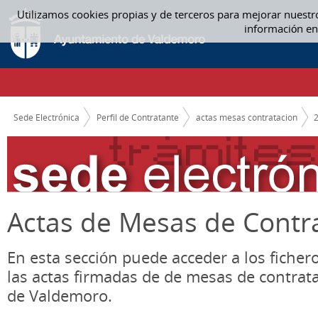
Saltar al contenido
Utilizamos cookies propias y de terceros para mejorar nuestr
ACTAS MESAS CONTRATACION
información en
CAMINO DE MIGAS
Sede Electrónica
Perfil de Contratante
actas mesas contratacion
Actas de Mesas de Contr
En esta sección puede acceder a los ficher
las actas firmadas de de mesas de contrat
de Valdemoro.