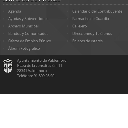
Agenda
Calendario del Contribuyente
Ayudas y Subvenciones
Farmacias de Guardia
Archivo Municipal
Callejero
Bandos y Comunicados
Direcciones y Teléfonos
Oferta de Empleo Público
Enlaces de interés
Álbum Fotográfico
Ayuntamiento de Valdemoro
Plaza de la constitución, 11
28341 Valdemoro
Teléfono: 91 809 98 90