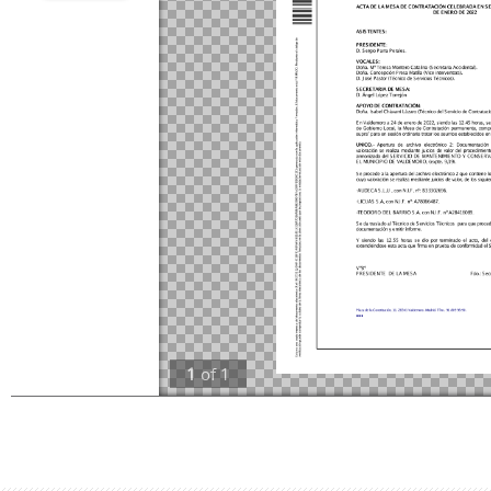
1
of
1