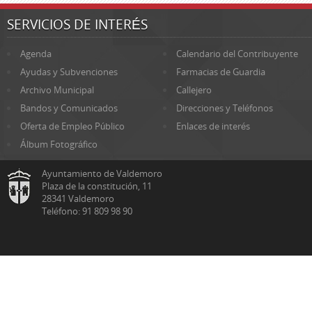
SERVICIOS DE INTERÉS
Agenda
Calendario del Contribuyente
Ayudas y Subvenciones
Farmacias de Guardia
Archivo Municipal
Callejero
Bandos y Comunicados
Direcciones y Teléfonos
Oferta de Empleo Público
Enlaces de interés
Álbum Fotográfico
Ayuntamiento de Valdemoro
Plaza de la constitución, 11
28341 Valdemoro
Teléfono: 91 809 98 90