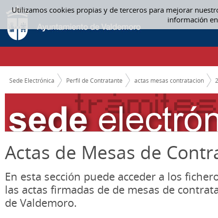
Saltar al contenido
Utilizamos cookies propias y de terceros para mejorar nuestr
ACTAS MESAS CONTRATACION
información en
CAMINO DE MIGAS
Sede Electrónica
Perfil de Contratante
actas mesas contratacion
Actas de Mesas de Contr
En esta sección puede acceder a los ficher
las actas firmadas de de mesas de contrat
de Valdemoro.