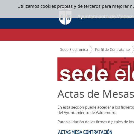
Saltar al contenido
Utilizamos cookies propias y de terceros para mejorar n
ACTAS MESA CONTRATACIÓN - ACTAS ME
CAMINO DE MIGAS
Sede Electrónica
Perfil de Contratante
Actas de Mesas
En esta sección puede acceder a los ficher
del Ayuntamiento de Valdemoro.
Para validación de las firmas digitales de 
ACTAS MESA CONTRATACIÓN