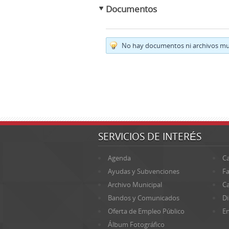
Documentos
No hay documentos ni archivos mul
SERVICIOS DE INTERÉS
Agenda
Ca
Ayudas y Subvenciones
Fa
Archivo Municipal
Ca
Bandos y Comunicados
Di
Oferta de Empleo Público
En
Álbum Fotográfico