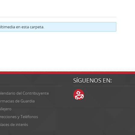
timedia en esta carpeta.
SÍGUENOS EN:
lendario del Contribuyente
rmacias de Guardia
llejero
recciones y Teléfonos
laces de interés