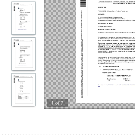
1
of
7