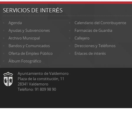
SERVICIOS DE INTERÉS
Agenda
Calendario del Contribuyente
Ayudas y Subvenciones
Farmacias de Guardia
Archivo Municipal
Callejero
Bandos y Comunicados
Direcciones y Teléfonos
Oferta de Empleo Público
Enlaces de interés
Álbum Fotográfico
Ayuntamiento de Valdemoro
Plaza de la constitución, 11
28341 Valdemoro
Teléfono: 91 809 98 90