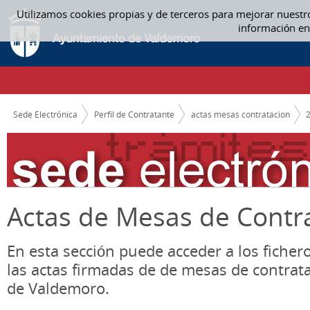
Saltar al contenido
Utilizamos cookies propias y de terceros para mejorar nuestr
ACTAS MESAS CONTRATACION
información en
CAMINO DE MIGAS
Sede Electrónica
Perfil de Contratante
actas mesas contratacion
Actas de Mesas de Contr
En esta sección puede acceder a los ficher
las actas firmadas de de mesas de contrat
de Valdemoro.