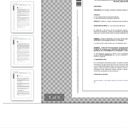
1
of
9