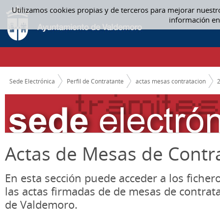
Saltar al contenido
Utilizamos cookies propias y de terceros para mejorar nuestr
ACTAS MESAS CONTRATACION
información en
CAMINO DE MIGAS
Sede Electrónica
Perfil de Contratante
actas mesas contratacion
Actas de Mesas de Contr
En esta sección puede acceder a los ficher
las actas firmadas de de mesas de contrat
de Valdemoro.