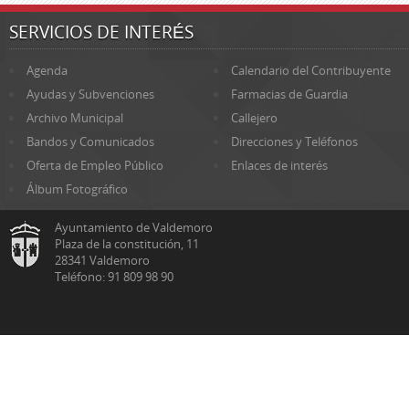
SERVICIOS DE INTERÉS
Agenda
Calendario del Contribuyente
Ayudas y Subvenciones
Farmacias de Guardia
Archivo Municipal
Callejero
Bandos y Comunicados
Direcciones y Teléfonos
Oferta de Empleo Público
Enlaces de interés
Álbum Fotográfico
Ayuntamiento de Valdemoro
Plaza de la constitución, 11
28341 Valdemoro
Teléfono: 91 809 98 90