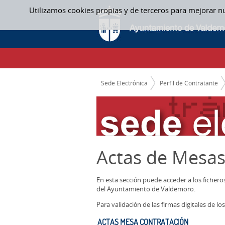
Saltar al contenido
Utilizamos cookies propias y de terceros para mejorar n
ACTAS MESA CONTRATACIÓN - ACTAS ME
CAMINO DE MIGAS
Sede Electrónica
Perfil de Contratante
Actas de Mesas
En esta sección puede acceder a los ficher
del Ayuntamiento de Valdemoro.
Para validación de las firmas digitales de 
ACTAS MESA CONTRATACIÓN