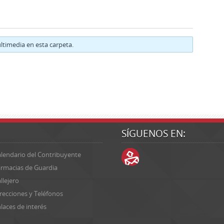
timedia en esta carpeta.
SÍGUENOS EN:
lendario del Contribuyente
rmacias de Guardia
llejero
recciones y Teléfonos
laces de interés