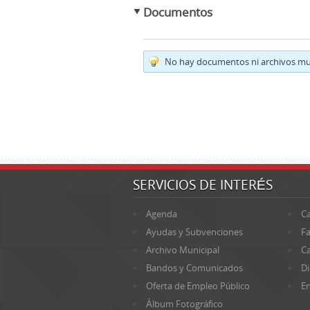
Documentos
No hay documentos ni archivos mul
SERVICIOS DE INTERÉS
Agenda
Ca
Ayudas y Subvenciones
Fa
Archivo Municipal
Ca
Bandos y Comunicados
Di
Oferta de Empleo Público
En
Álbum Fotográfico