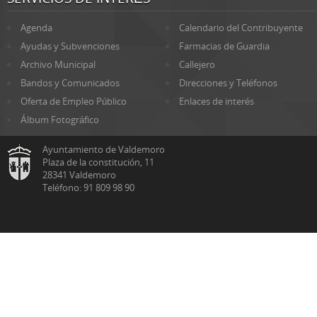
Agenda
Calendario del Contribuyente
Ayudas y Subvenciones
Farmacias de Guardia
Archivo Municipal
Callejero
Bandos y Comunicados
Direcciones y Teléfonos
Oferta de Empleo Público
Enlaces de interés
Álbum Fotográfico
Ayuntamiento de Valdemoro
Plaza de la constitución, 11
28341 Valdemoro
Teléfono: 91 809 98 90