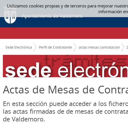
Saltar al contenido
Utilizamos cookies propias y de terceros para mejorar nuestr
ACTAS MESAS CONTRATACION
información en
CAMINO DE MIGAS
Sede Electrónica
Perfil de Contratante
actas mesas contratacion
Actas de Mesas de Contr
En esta sección puede acceder a los ficher
las actas firmadas de de mesas de contrat
de Valdemoro.