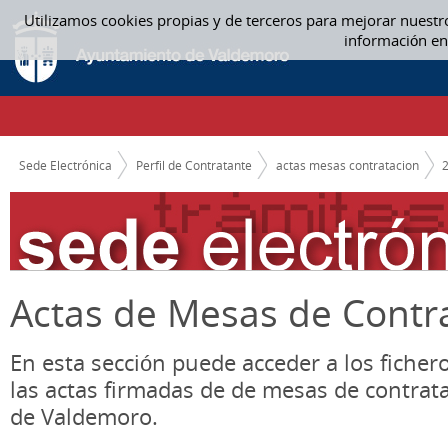
Saltar al contenido
Utilizamos cookies propias y de terceros para mejorar nuestr
ACTAS MESAS CONTRATACION
información en
CAMINO DE MIGAS
Sede Electrónica
Perfil de Contratante
actas mesas contratacion
Actas de Mesas de Contr
En esta sección puede acceder a los ficher
las actas firmadas de de mesas de contrat
de Valdemoro.