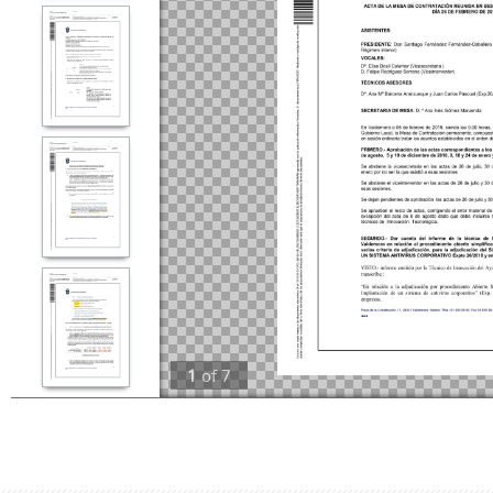
1
of
7