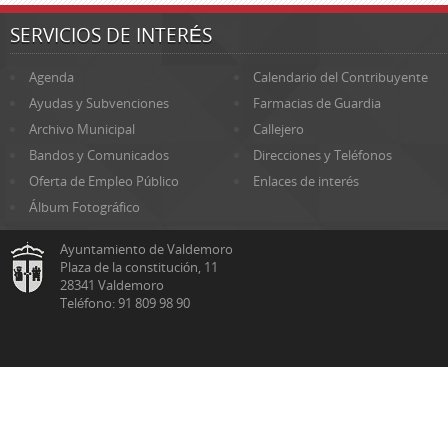
SERVICIOS DE INTERÉS
Agenda
Calendario del Contribuyente
Ayudas y Subvenciones
Farmacias de Guardia
Archivo Municipal
Callejero
Bandos y Comunicados
Direcciones y Teléfonos
Oferta de Empleo Público
Enlaces de interés
Álbum Fotográfico
Ayuntamiento de Valdemoro
Plaza de la constitución, 11
28341 Valdemoro
Teléfono: 91 809 98 90