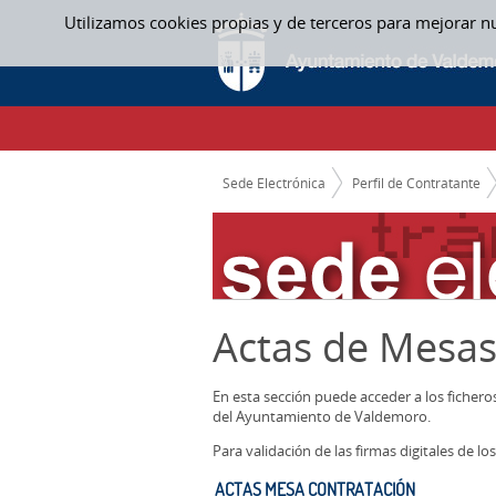
Saltar al contenido
Utilizamos cookies propias y de terceros para mejorar n
ACTAS MESA CONTRATACIÓN - ACTAS ME
CAMINO DE MIGAS
Sede Electrónica
Perfil de Contratante
Actas de Mesas
En esta sección puede acceder a los ficher
del Ayuntamiento de Valdemoro.
Para validación de las firmas digitales de 
ACTAS MESA CONTRATACIÓN