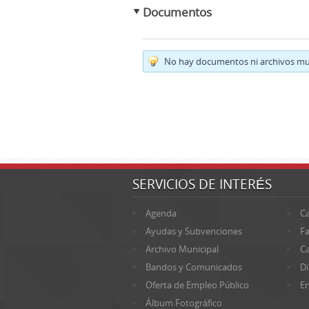
Documentos
No hay documentos ni archivos mul
SERVICIOS DE INTERÉS
Agenda
Ca
Ayudas y Subvenciones
Fa
Archivo Municipal
Ca
Bandos y Comunicados
Di
Oferta de Empleo Público
En
Álbum Fotográfico