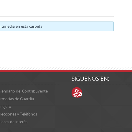
timedia en esta carpeta.
SÍGUENOS EN:
lendario del Contribuyente
rmacias de Guardia
llejero
recciones y Teléfonos
laces de interés