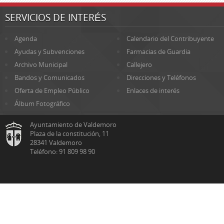
SERVICIOS DE INTERÉS
Agenda
Calendario del Contribuyente
Ayudas y Subvenciones
Farmacias de Guardia
Archivo Municipal
Callejero
Bandos y Comunicados
Direcciones y Teléfonos
Oferta de Empleo Público
Enlaces de interés
Álbum Fotográfico
Ayuntamiento de Valdemoro
Plaza de la constitución, 11
28341 Valdemoro
Teléfono: 91 809 98 90