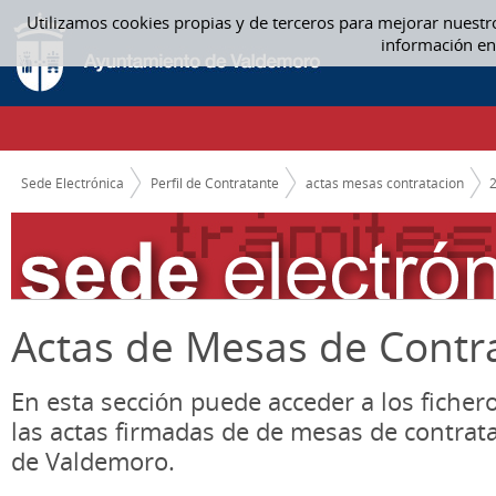
Saltar al contenido
Utilizamos cookies propias y de terceros para mejorar nuestr
ACTAS MESAS CONTRATACION
información en
CAMINO DE MIGAS
Sede Electrónica
Perfil de Contratante
actas mesas contratacion
Actas de Mesas de Contr
En esta sección puede acceder a los ficher
las actas firmadas de de mesas de contrat
de Valdemoro.