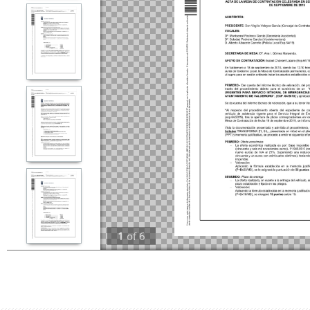
1
of
6