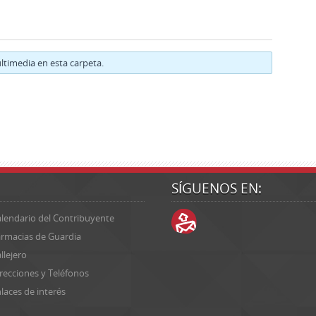
timedia en esta carpeta.
SÍGUENOS EN:
lendario del Contribuyente
rmacias de Guardia
llejero
recciones y Teléfonos
laces de interés