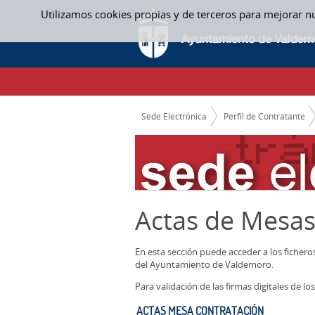
Saltar al contenido
Utilizamos cookies propias y de terceros para mejorar n
ACTAS MESA CONTRATACIÓN - ACTAS ME
CAMINO DE MIGAS
Sede Electrónica
Perfil de Contratante
Actas de Mesas
En esta sección puede acceder a los ficher
del Ayuntamiento de Valdemoro.
Para validación de las firmas digitales de 
ACTAS MESA CONTRATACIÓN