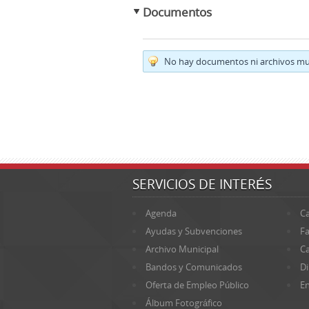
Documentos
No hay documentos ni archivos mul
SERVICIOS DE INTERÉS
Agenda
Ca
Ayudas y Subvenciones
Fa
Archivo Municipal
Ca
Bandos y Comunicados
Di
Oferta de Empleo Público
En
Álbum Fotográfico