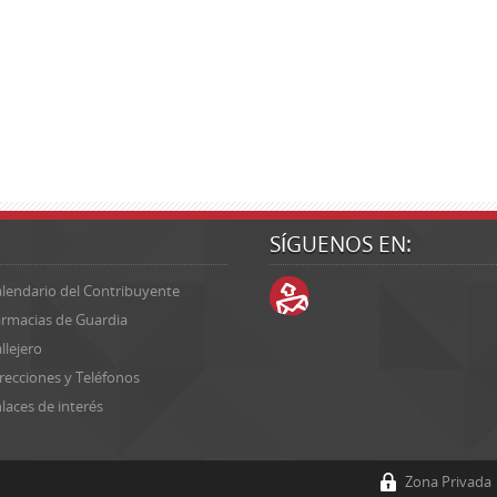
SÍGUENOS EN:
lendario del Contribuyente
rmacias de Guardia
llejero
recciones y Teléfonos
laces de interés
Zona Privada