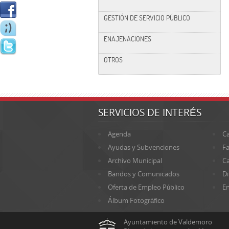
GESTIÓN DE SERVICIO PÚBLICO
ENAJENACIONES
OTROS
SERVICIOS DE INTERÉS
Agenda
Ca
Ayudas y Subvenciones
Fa
Archivo Municipal
Ca
Bandos y Comunicados
Di
Oferta de Empleo Público
En
Álbum Fotográfico
Ayuntamiento de Valdemoro