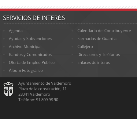
SERVICIOS DE INTERÉS
Agenda
Calendario del Contribuyente
Ayudas y Subvenciones
Farmacias de Guardia
Archivo Municipal
Callejero
Bandos y Comunicados
Direcciones y Teléfonos
Oferta de Empleo Público
Enlaces de interés
Álbum Fotográfico
Ayuntamiento de Valdemoro
Plaza de la constitución, 11
28341 Valdemoro
Teléfono: 91 809 98 90