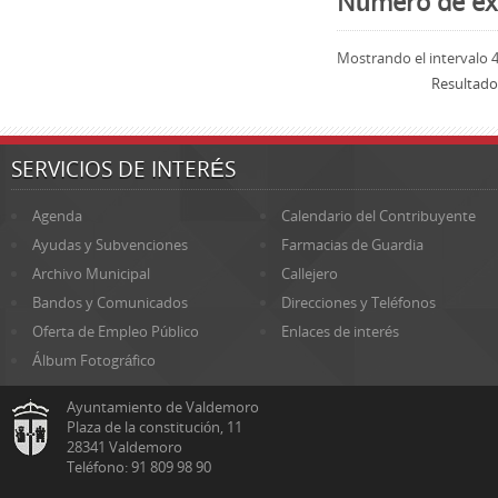
Número de ex
Mostrando el intervalo 4 
Resultado
SERVICIOS DE INTERÉS
Agenda
Calendario del Contribuyente
Ayudas y Subvenciones
Farmacias de Guardia
Archivo Municipal
Callejero
Bandos y Comunicados
Direcciones y Teléfonos
Oferta de Empleo Público
Enlaces de interés
Álbum Fotográfico
Ayuntamiento de Valdemoro
Plaza de la constitución, 11
28341 Valdemoro
Teléfono: 91 809 98 90