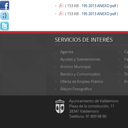
( 153 KB -
195 2013 ANEXO.pdf
)
( 153 KB -
195 2013 ANEXO.pdf
)
SERVICIOS DE INTERÉS
Agenda
Ca
Ayudas y Subvenciones
Fa
Archivo Municipal
Ca
Bandos y Comunicados
Di
Oferta de Empleo Público
En
Álbum Fotográfico
Ayuntamiento de Valdemoro
Plaza de la constitución, 11
28341 Valdemoro
Teléfono: 91 809 98 90