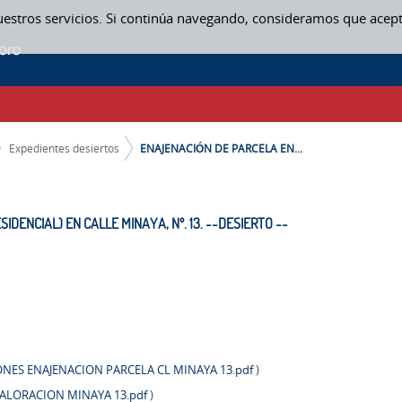
uestros servicios. Si continúa navegando, consideramos que acep
ENCIAL) EN CALLE MINAYA, Nº. 13. --DESIERTO -- - EXPEDIENTES DESIERT
Expedientes desiertos
ENAJENACIÓN DE PARCELA EN...
DENCIAL) EN CALLE MINAYA, Nº. 13. --DESIERTO --
ONES ENAJENACION PARCELA CL MINAYA 13.pdf
)
 VALORACION MINAYA 13.pdf
)