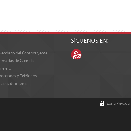
SÍGUENOS EN:
lendario del Contribuyente
rmacias de Guardia
llejero
recciones y Teléfonos
laces de interés
Zona Privada