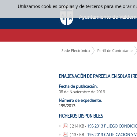
Saltar al contenido
Utilizamos cookies propias y de terceros para mejorar n
ENAJENACIÓN DE PARCELA EN SOLAR (RESID
CAMINO DE MIGAS
Sede Electrónica
Perfil de Contratante
ENAJENACIÓN DE PARCELA EN SOLAR (RESI
Fecha de publicación:
08 de Noviembre de 2016
Número de expediente:
195/2013
FICHEROS DISPONIBLES
( 214 KB -
195 2013 PLIEGO CONDICI
( 137 KB -
195 2013 CALIFICACION Y