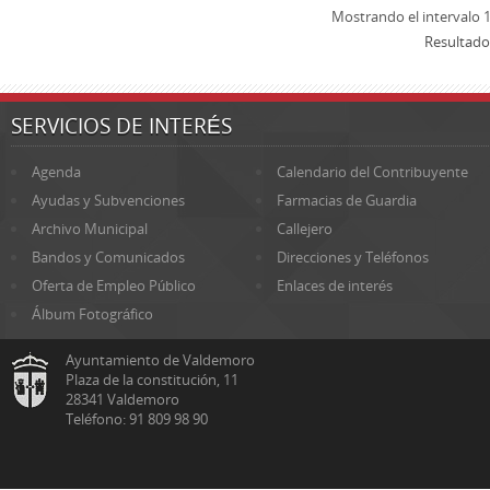
Mostrando el intervalo 1
Resultado
SERVICIOS DE INTERÉS
Agenda
Calendario del Contribuyente
Ayudas y Subvenciones
Farmacias de Guardia
Archivo Municipal
Callejero
Bandos y Comunicados
Direcciones y Teléfonos
Oferta de Empleo Público
Enlaces de interés
Álbum Fotográfico
Ayuntamiento de Valdemoro
Plaza de la constitución, 11
28341 Valdemoro
Teléfono: 91 809 98 90