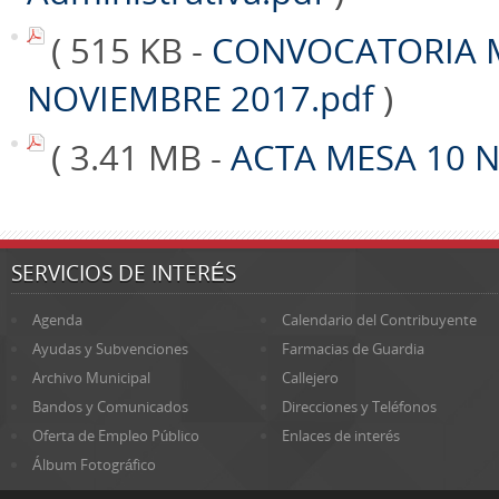
( 515 KB -
CONVOCATORIA 
NOVIEMBRE 2017.pdf
)
( 3.41 MB -
ACTA MESA 10 
SERVICIOS DE INTERÉS
Agenda
Calendario del Contribuyente
Ayudas y Subvenciones
Farmacias de Guardia
Archivo Municipal
Callejero
Bandos y Comunicados
Direcciones y Teléfonos
Oferta de Empleo Público
Enlaces de interés
Álbum Fotográfico