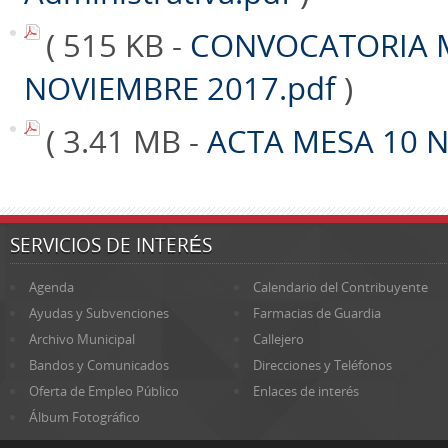
( 515 KB -
CONVOCATORIA 
NOVIEMBRE 2017.pdf
)
( 3.41 MB -
ACTA MESA 10 
SERVICIOS DE INTERÉS
Agenda
Calendario del Contribuyente
Ayudas y Subvenciones
Farmacias de Guardia
Archivo Municipal
Callejero
Bandos y Comunicados
Direcciones y Teléfonos
Oferta de Empleo Público
Enlaces de interés
Álbum Fotográfico