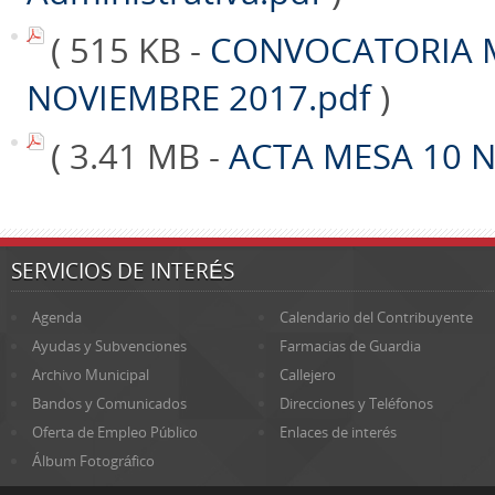
( 515 KB -
CONVOCATORIA 
NOVIEMBRE 2017.pdf
)
( 3.41 MB -
ACTA MESA 10 
SERVICIOS DE INTERÉS
Agenda
Calendario del Contribuyente
Ayudas y Subvenciones
Farmacias de Guardia
Archivo Municipal
Callejero
Bandos y Comunicados
Direcciones y Teléfonos
Oferta de Empleo Público
Enlaces de interés
Álbum Fotográfico