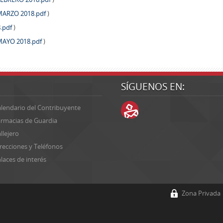
ARZO 2018.pdf
)
.pdf
)
AYO 2018.pdf
)
SÍGUENOS EN:
lendario del Contribuyente
rmacias de Guardia
llejero
recciones y Teléfonos
laces de interés
Zona Privada