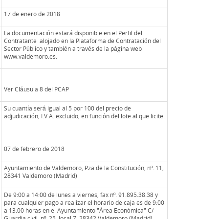
17 de enero de 2018
La documentación estará disponible en el Perfil del
Contratante alojado en la Plataforma de Contratación del
Sector Público y también a través de la página web
www.valdemoro.es.
Ver Cláusula 8 del PCAP
Su cuantía será igual al 5 por 100 del precio de
adjudicación, I.V.A. excluido, en función del lote al que licite.
07 de febrero de 2018
Ayuntamiento de Valdemoro, Pza de la Constitución, nº. 11,
28341 Valdemoro (Madrid)
De 9:00 a 14:00 de lunes a viernes, fax nº. 91.895.38.38 y
para cualquier pago a realizar el horario de caja es de 9:00
a 13:00 horas en el Ayuntamiento "Área Económica" C/
Guardia civil, nº. 25, local 7, 28342 Valdemoro (Madrid)