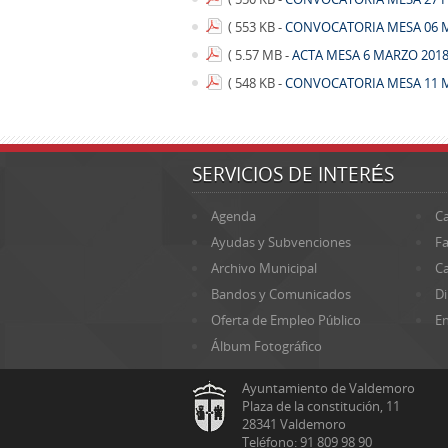
( 553 KB -
CONVOCATORIA MESA 06 M
( 5.57 MB -
ACTA MESA 6 MARZO 2018
( 548 KB -
CONVOCATORIA MESA 11 M
SERVICIOS DE INTERÉS
Agenda
Ca
Ayudas y Subvenciones
Fa
Archivo Municipal
Ca
Bandos y Comunicados
Di
Oferta de Empleo Público
En
Álbum Fotográfico
Ayuntamiento de Valdemoro
Plaza de la constitución, 11
28341 Valdemoro
Teléfono: 91 809 98 90