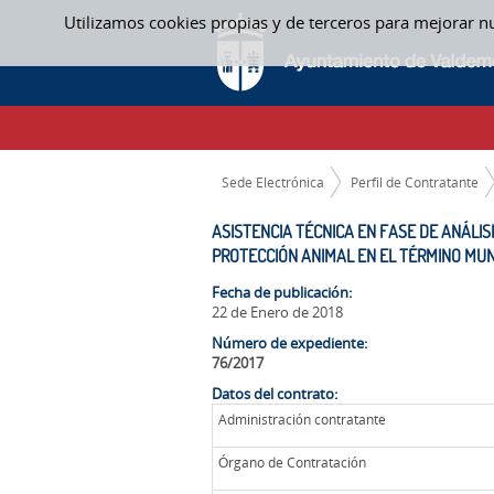
Saltar al contenido
Utilizamos cookies propias y de terceros para mejorar n
ASISTENCIA TÉCNICA EN FASE DE ANÁLIS
TÉRMINO MUNICIPAL DE VALDEMORO” (EXP
CAMINO DE MIGAS
Sede Electrónica
Perfil de Contratante
ASISTENCIA TÉCNICA EN FASE DE ANÁLIS
PROTECCIÓN ANIMAL EN EL TÉRMINO MUNI
Fecha de publicación:
22 de Enero de 2018
Número de expediente:
76/2017
Datos del contrato:
Administración contratante
Órgano de Contratación