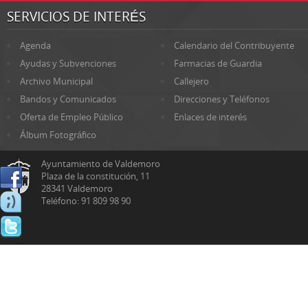
SERVICIOS DE INTERÉS
Agenda
Calendario del Contribuyente
Ayudas y Subvenciones
Farmacias de Guardia
Archivo Municipal
Callejero
Bandos y Comunicados
Direcciones y Teléfonos
Oferta de Empleo Público
Enlaces de interés
Álbum Fotográfico
Ayuntamiento de Valdemoro
Plaza de la constitución, 11
28341 Valdemoro
Teléfono: 91 809 98 90