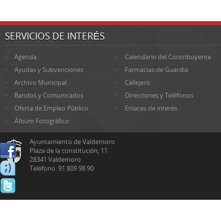
SERVICIOS DE INTERÉS
Agenda
Calendario del Contribuyente
Ayudas y Subvenciones
Farmacias de Guardia
Archivo Municipal
Callejero
Bandos y Comunicados
Direcciones y Teléfonos
Oferta de Empleo Público
Enlaces de interés
Álbum Fotográfico
Ayuntamiento de Valdemoro
Plaza de la constitución, 11
28341 Valdemoro
Teléfono: 91 809 98 90