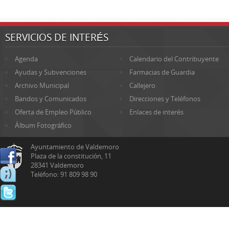
SERVICIOS DE INTERÉS
Agenda
Calendario del Contribuyente
Ayudas y Subvenciones
Farmacias de Guardia
Archivo Municipal
Callejero
Bandos y Comunicados
Direcciones y Teléfonos
Oferta de Empleo Público
Enlaces de interés
Álbum Fotográfico
Ayuntamiento de Valdemoro
Plaza de la constitución, 11
28341 Valdemoro
Teléfono: 91 809 98 90