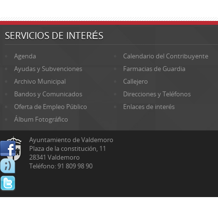
SERVICIOS DE INTERÉS
Agenda
Calendario del Contribuyente
Ayudas y Subvenciones
Farmacias de Guardia
Archivo Municipal
Callejero
Bandos y Comunicados
Direcciones y Teléfonos
Oferta de Empleo Público
Enlaces de interés
Álbum Fotográfico
Ayuntamiento de Valdemoro
Plaza de la constitución, 11
28341 Valdemoro
Teléfono: 91 809 98 90