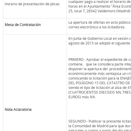
cualquier pago a realizar el horario de
Horario de presentación de plicas
horas en el Ayuntamiento "Área Económi
25, local 7, 28342 Valdemoro (Madrid)
La apertura de ofertas en acto públi
Mesa de Contratación
correo electrónico a los licitadores.
En Junta de Gobierno Local en sesión c
agosto de 2013 se adoptó el siguiente
PRIMERO.- Aprobar el expediente de co
contiene, que se considera parte inte
disponer la apertura del procedimiento
económicamente más ventajosa un crit
convocando la licitación para la EN
DEL POLÍGONO 15 DEL CATASTRO DE
siendo el tipo de licitación al alza de 
(CUATROCIENTOS DIECISEIS MIL TRE
EUROS) más IVA.
Nota Aclaratoria
SEGUNDO.- Publicar la presente licitaci
la Comunidad de Madrid para que dura
naturales a contar a partir del día sigu