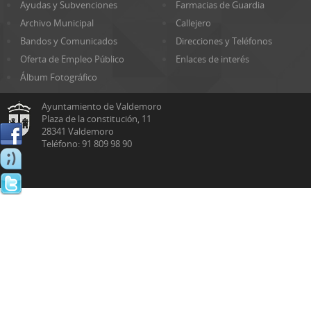
Ayudas y Subvenciones
Farmacias de Guardia
Archivo Municipal
Callejero
Bandos y Comunicados
Direcciones y Teléfonos
Oferta de Empleo Público
Enlaces de interés
Álbum Fotográfico
Ayuntamiento de Valdemoro
Plaza de la constitución, 11
28341 Valdemoro
Teléfono: 91 809 98 90