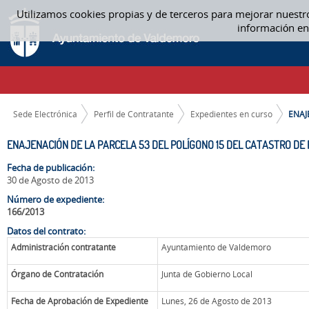
Saltar al contenido
Utilizamos cookies propias y de terceros para mejorar nuestr
ENAJENACIÓN DE LA PARCELA 53 DEL POLÍGONO 15 DEL CATASTRO DE R
información en
CAMINO DE MIGAS
Sede Electrónica
Perfil de Contratante
Expedientes en curso
ENAJ
ENAJENACIÓN DE LA PARCELA 53 DEL POLÍGONO 15 DEL CATASTRO DE
Fecha de publicación:
30 de Agosto de 2013
Número de expediente:
166/2013
Datos del contrato:
Administración contratante
Ayuntamiento de Valdemoro
Órgano de Contratación
Junta de Gobierno Local
Fecha de Aprobación de Expediente
Lunes, 26 de Agosto de 2013