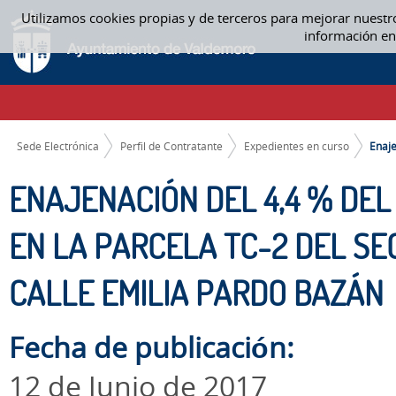
Saltar al contenido
Utilizamos cookies propias y de terceros para mejorar nuestr
ENAJENACIÓN DEL 4,4 % DEL BIEN INMUEBLE PATRIMONIAL SITO EN LA P
información en
EXPEDIENTES EN CURSO
CAMINO DE MIGAS
Sede Electrónica
Perfil de Contratante
Expedientes en curso
Enaje
ENAJENACIÓN DEL 4,4 % DEL
EN LA PARCELA TC-2 DEL SE
CALLE EMILIA PARDO BAZÁN
Fecha de publicación:
12 de Junio de 2017