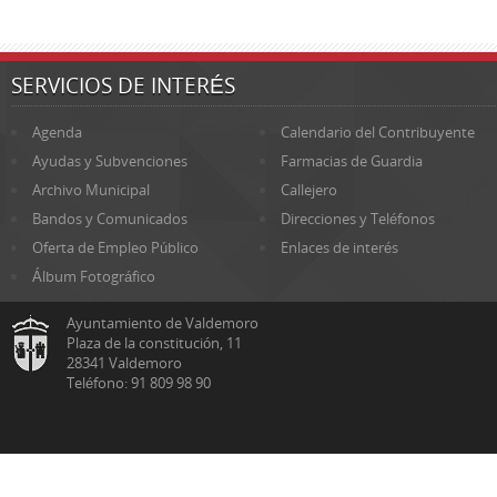
SERVICIOS DE INTERÉS
Agenda
Calendario del Contribuyente
Ayudas y Subvenciones
Farmacias de Guardia
Archivo Municipal
Callejero
Bandos y Comunicados
Direcciones y Teléfonos
Oferta de Empleo Público
Enlaces de interés
Álbum Fotográfico
Ayuntamiento de Valdemoro
Plaza de la constitución, 11
28341 Valdemoro
Teléfono: 91 809 98 90