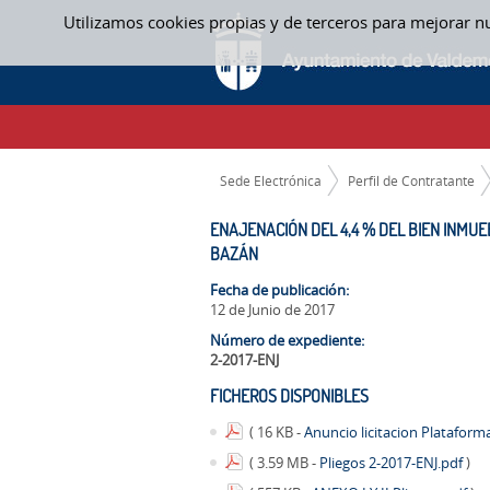
Saltar al contenido
Utilizamos cookies propias y de terceros para mejorar n
ENAJENACIÓN DEL 4,4 % DEL BIEN INMUEB
CAMINO DE MIGAS
Sede Electrónica
Perfil de Contratante
ENAJENACIÓN DEL 4,4 % DEL BIEN INMUE
BAZÁN
Fecha de publicación:
12 de Junio de 2017
Número de expediente:
2-2017-ENJ
FICHEROS DISPONIBLES
( 16 KB -
Anuncio licitacion Plataform
( 3.59 MB -
Pliegos 2-2017-ENJ.pdf
)