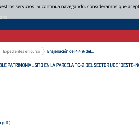
uestros servicios. Si continúa navegando, consideramos que acep
LE PATRIMONIAL SITO EN LA PARCELA TC-2 DEL SECTOR UDE “OESTE-NORT
Expedientes en curso
Enajenación del 4,4 % del...
BLE PATRIMONIAL SITO EN LA PARCELA TC-2 DEL SECTOR UDE “OESTE-NO
a.pdf
)