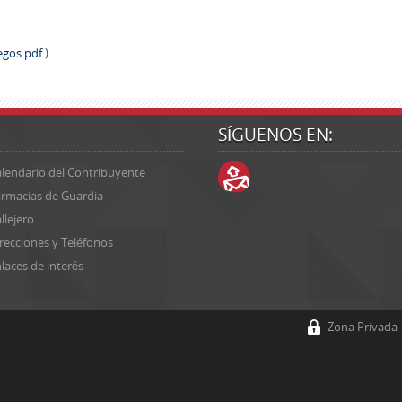
iegos.pdf
)
SÍGUENOS EN:
lendario del Contribuyente
rmacias de Guardia
llejero
recciones y Teléfonos
laces de interés
Zona Privada