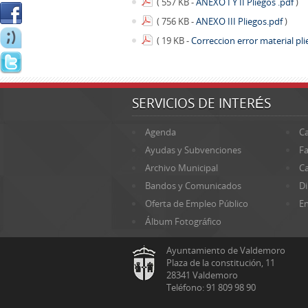
( 557 KB -
ANEXO I Y II Pliegos .pdf
)
( 756 KB -
ANEXO III Pliegos.pdf
)
( 19 KB -
Correccion error material pl
SERVICIOS DE INTERÉS
Agenda
Ca
Ayudas y Subvenciones
Fa
Archivo Municipal
Ca
Bandos y Comunicados
Di
Oferta de Empleo Público
En
Álbum Fotográfico
Ayuntamiento de Valdemoro
Plaza de la constitución, 11
28341 Valdemoro
Teléfono: 91 809 98 90