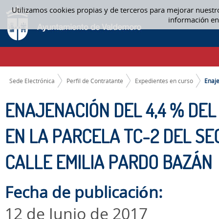
Saltar al contenido
Utilizamos cookies propias y de terceros para mejorar nuestr
ENAJENACIÓN DEL 4,4 % DEL BIEN INMUEBLE PATRIMONIAL SITO EN LA P
información en
EXPEDIENTES EN CURSO
CAMINO DE MIGAS
Sede Electrónica
Perfil de Contratante
Expedientes en curso
Enaje
ENAJENACIÓN DEL 4,4 % DEL
EN LA PARCELA TC-2 DEL SE
CALLE EMILIA PARDO BAZÁN
Fecha de publicación:
12 de Junio de 2017