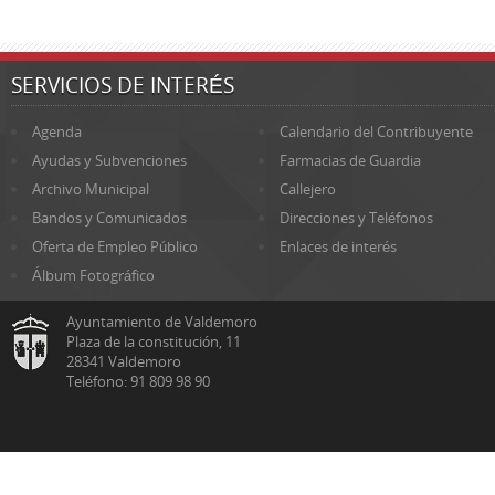
SERVICIOS DE INTERÉS
Agenda
Calendario del Contribuyente
Ayudas y Subvenciones
Farmacias de Guardia
Archivo Municipal
Callejero
Bandos y Comunicados
Direcciones y Teléfonos
Oferta de Empleo Público
Enlaces de interés
Álbum Fotográfico
Ayuntamiento de Valdemoro
Plaza de la constitución, 11
28341 Valdemoro
Teléfono: 91 809 98 90