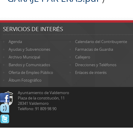
SERVICIOS DE INTERÉS
Agenda
Calendario del Contribuyente
Ayudas y Subvenciones
Farmacias de Guardia
Archivo Municipal
Callejero
Bandos y Comunicados
Direcciones y Teléfonos
Oferta de Empleo Público
Enlaces de interés
Álbum Fotográfico
Ayuntamiento de Valdemoro
Plaza de la constitución, 11
28341 Valdemoro
Teléfono: 91 809 98 90