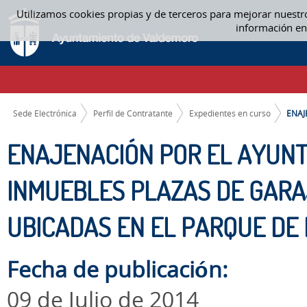
Saltar al contenido
Utilizamos cookies propias y de terceros para mejorar nuestr
ENAJENACIÓN POR EL AYUNTAMIENTO DE LOS BIENES INMUEBLES PLAZAS
información en
EXPEDIENTES EN CURSO
CAMINO DE MIGAS
Sede Electrónica
Perfil de Contratante
Expedientes en curso
ENAJ
ENAJENACIÓN POR EL AYUNT
INMUEBLES PLAZAS DE GARA
UBICADAS EN EL PARQUE DE 
Fecha de publicación:
09 de Julio de 2014