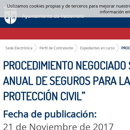
Saltar al contenido
Utilizamos cookies propias y de terceros para mejorar nuestr
PROCEDIMIENTO NEGOCIADO SIN PUBLICIDAD DE LA “PÓLIZA ANUAL DE
información en
EXPEDIENTES EN CURSO
CAMINO DE MIGAS
Sede Electrónica
Perfil de Contratante
Expedientes en curso
PROC
PROCEDIMIENTO NEGOCIADO S
ANUAL DE SEGUROS PARA LA
PROTECCIÓN CIVIL”
Fecha de publicación:
21 de Noviembre de 2017