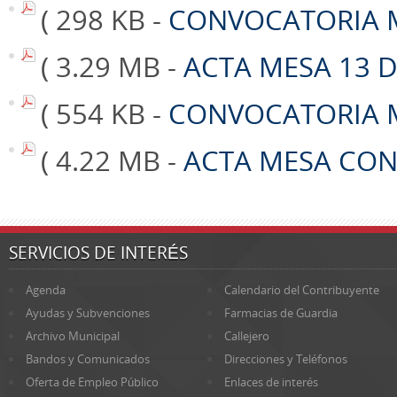
( 298 KB -
CONVOCATORIA M
( 3.29 MB -
ACTA MESA 13 D
( 554 KB -
CONVOCATORIA M
( 4.22 MB -
ACTA MESA CON
SERVICIOS DE INTERÉS
Agenda
Calendario del Contribuyente
Ayudas y Subvenciones
Farmacias de Guardia
Archivo Municipal
Callejero
Bandos y Comunicados
Direcciones y Teléfonos
Oferta de Empleo Público
Enlaces de interés