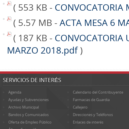
( 553 KB -
CONVOCATORIA M
( 5.57 MB -
ACTA MESA 6 M
( 187 KB -
CONVOCATORIA 
MARZO 2018.pdf
)
SERVICIOS DE INTERÉS
Agenda
Calendario del Contribuyente
Ayudas y Subvenciones
Farmacias de Guardia
Archivo Municipal
Callejero
Bandos y Comunicados
Direcciones y Teléfonos
Oferta de Empleo Público
Enlaces de interés