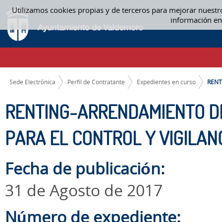
Saltar al contenido
Utilizamos cookies propias y de terceros para mejorar nuestr
RENTING-ARRENDAMIENTO DE DOS VEHÍCULOS POLICIALES PARA EL CON
información en
CAMINO DE MIGAS
Sede Electrónica
Perfil de Contratante
Expedientes en curso
RENT
RENTING-ARRENDAMIENTO DE
PARA EL CONTROL Y VIGILAN
Fecha de publicación:
31 de Agosto de 2017
Número de expediente: