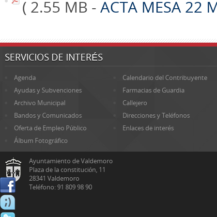
( 2.55 MB -
ACTA MESA 22 
SERVICIOS DE INTERÉS
Agenda
Calendario del Contribuyente
Ayudas y Subvenciones
Farmacias de Guardia
Archivo Municipal
Callejero
Bandos y Comunicados
Direcciones y Teléfonos
Oferta de Empleo Público
Enlaces de interés
Álbum Fotográfico
Ayuntamiento de Valdemoro
Plaza de la constitución, 11
28341 Valdemoro
Teléfono: 91 809 98 90