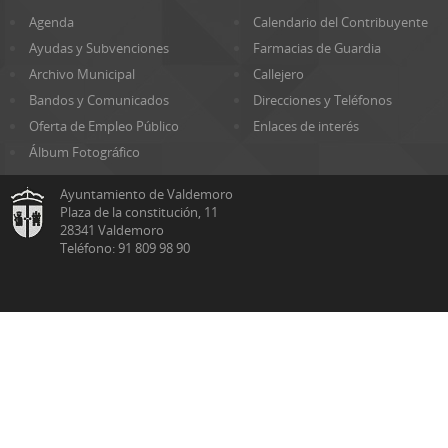
Agenda
Calendario del Contribuyente
Ayudas y Subvenciones
Farmacias de Guardia
Archivo Municipal
Callejero
Bandos y Comunicados
Direcciones y Teléfonos
Oferta de Empleo Público
Enlaces de interés
Álbum Fotográfico
Ayuntamiento de Valdemoro
Plaza de la constitución, 11
28341 Valdemoro
Teléfono: 91 809 98 90