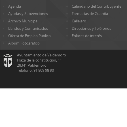
Agenda
Calendario del Contribuyente
Ayudas y Subvenciones
Farmacias de Guardia
Archivo Municipal
Callejero
Bandos y Comunicados
Direcciones y Teléfonos
Oferta de Empleo Público
Enlaces de interés
Álbum Fotográfico
Ayuntamiento de Valdemoro
Plaza de la constitución, 11
28341 Valdemoro
Teléfono: 91 809 98 90