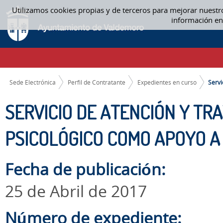
Saltar al contenido
Utilizamos cookies propias y de terceros para mejorar nuestr
SERVICIO DE ATENCIÓN Y TRATAMIENTO SOCIAL, TRATAMIENTO PSICOL
información en
CAMINO DE MIGAS
Sede Electrónica
Perfil de Contratante
Expedientes en curso
Servi
SERVICIO DE ATENCIÓN Y TR
PSICOLÓGICO COMO APOYO A
Fecha de publicación:
25 de Abril de 2017
Número de expediente: