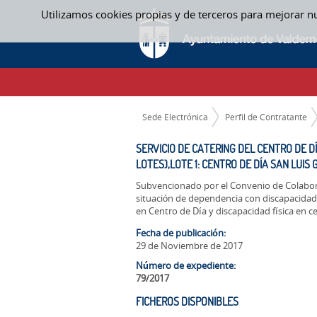
Saltar al contenido
Utilizamos cookies propias y de terceros para mejorar n
SERVICIO DE CATERING DEL CENTRO DE D
LUIS GONZAGA Y LOTE 2: CENTRO OCUPAC
CAMINO DE MIGAS
Sede Electrónica
Perfil de Contratante
SERVICIO DE CATERING DEL CENTRO DE 
LOTES),LOTE 1: CENTRO DE DÍA SAN LUI
Subvencionado por el Convenio de Colabora
situación de dependencia con discapacidad
en Centro de Día y discapacidad física en 
Fecha de publicación:
29 de Noviembre de 2017
Número de expediente:
79/2017
FICHEROS DISPONIBLES