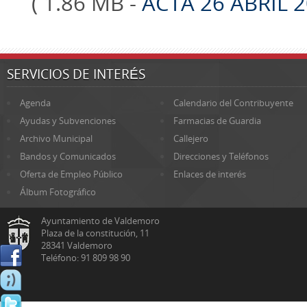
( 1.86 MB -
ACTA 26 ABRIL 
SERVICIOS DE INTERÉS
Agenda
Calendario del Contribuyente
Ayudas y Subvenciones
Farmacias de Guardia
Archivo Municipal
Callejero
Bandos y Comunicados
Direcciones y Teléfonos
Oferta de Empleo Público
Enlaces de interés
Álbum Fotográfico
Ayuntamiento de Valdemoro
Plaza de la constitución, 11
28341 Valdemoro
Teléfono: 91 809 98 90