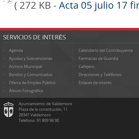
( 272 KB -
Acta 05 julio 17 
SERVICIOS DE INTERÉS
Agenda
Calendario del Contribuyente
Ayudas y Subvenciones
Farmacias de Guardia
Archivo Municipal
Callejero
Bandos y Comunicados
Direcciones y Teléfonos
Oferta de Empleo Público
Enlaces de interés
Álbum Fotográfico
Ayuntamiento de Valdemoro
Plaza de la constitución, 11
28341 Valdemoro
Teléfono: 91 809 98 90