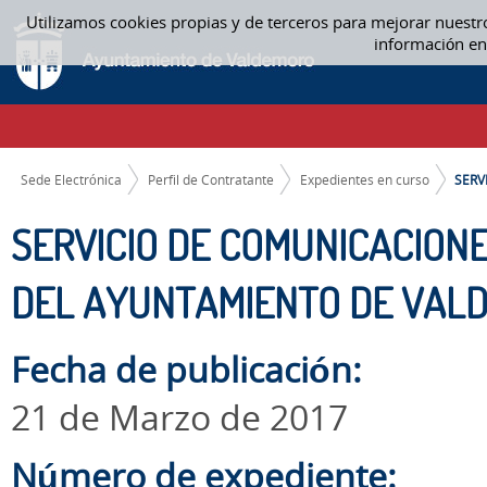
Saltar al contenido
Utilizamos cookies propias y de terceros para mejorar nuestr
SERVICIO DE COMUNICACIONES FIJAS DE VOZ, DATOS Y MÓVILES DEL 
información en
CAMINO DE MIGAS
Sede Electrónica
Perfil de Contratante
Expedientes en curso
SERV
SERVICIO DE COMUNICACIONE
DEL AYUNTAMIENTO DE VAL
Fecha de publicación:
21 de Marzo de 2017
Número de expediente: