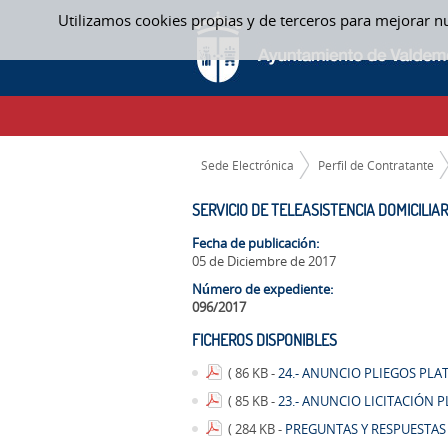
Saltar al contenido
Utilizamos cookies propias y de terceros para mejorar n
SERVICIO DE TELEASISTENCIA DOMICILIA
CAMINO DE MIGAS
Sede Electrónica
Perfil de Contratante
SERVICIO DE TELEASISTENCIA DOMICILIA
Fecha de publicación:
05 de Diciembre de 2017
Número de expediente:
096/2017
FICHEROS DISPONIBLES
( 86 KB -
24.- ANUNCIO PLIEGOS PL
( 85 KB -
23.- ANUNCIO LICITACIÓN 
( 284 KB -
PREGUNTAS Y RESPUESTAS 