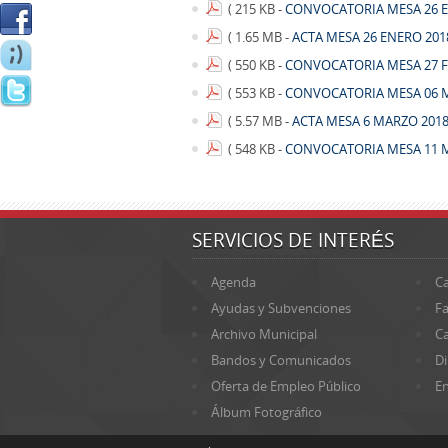
( 215 KB -
CONVOCATORIA MESA 26 E
( 1.65 MB -
ACTA MESA 26 ENERO 201
( 550 KB -
CONVOCATORIA MESA 27 F
( 553 KB -
CONVOCATORIA MESA 06 M
( 5.57 MB -
ACTA MESA 6 MARZO 2018
( 548 KB -
CONVOCATORIA MESA 11 M
SERVICIOS DE INTERÉS
Agenda
Ca
Ayudas y Subvenciones
Fa
Archivo Municipal
Ca
Bandos y Comunicados
Di
Oferta de Empleo Público
En
Álbum Fotográfico