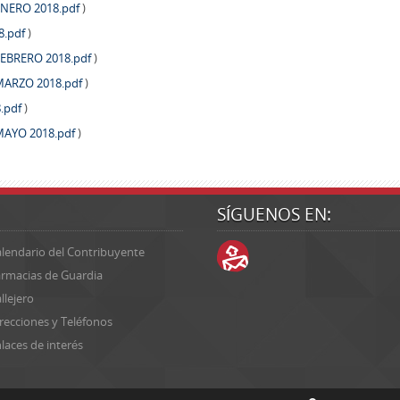
NERO 2018.pdf
)
8.pdf
)
EBRERO 2018.pdf
)
ARZO 2018.pdf
)
.pdf
)
AYO 2018.pdf
)
SÍGUENOS EN:
lendario del Contribuyente
rmacias de Guardia
llejero
recciones y Teléfonos
laces de interés