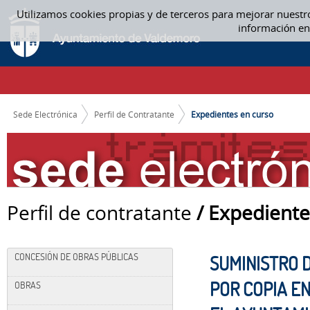
Saltar al contenido
Utilizamos cookies propias y de terceros para mejorar nuestr
EXPEDIENTES EN CURSO
información en
CAMINO DE MIGAS
Sede Electrónica
Perfil de Contratante
Expedientes en curso
Perfil de contratante
/ Expediente
CONCESIÓN DE OBRAS PÚBLICAS
SUMINISTRO 
POR COPIA E
OBRAS