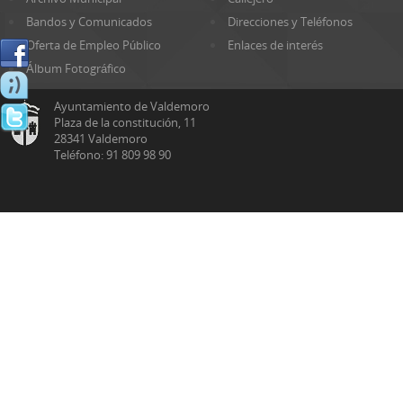
Bandos y Comunicados
Direcciones y Teléfonos
Oferta de Empleo Público
Enlaces de interés
Álbum Fotográfico
Ayuntamiento de Valdemoro
Plaza de la constitución, 11
28341 Valdemoro
Teléfono: 91 809 98 90