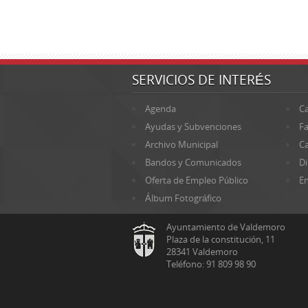
SERVICIOS DE INTERÉS
Agenda
Ca
Ayudas y Subvenciones
Fa
Archivo Municipal
Ca
Bandos y Comunicados
Di
Oferta de Empleo Público
En
Álbum Fotográfico
Ayuntamiento de Valdemoro
Plaza de la constitución, 11
28341 Valdemoro
Teléfono: 91 809 98 90