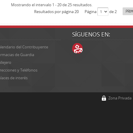
Mostrando el intervalo 1 - 20 de 25 resultados.
PRI
Resultados por página 20
Página
de 2
SÍGUENOS EN:
lendario del Contribuyente
rmacias de Guardia
llejero
recciones y Teléfonos
laces de interés
Zona Privada