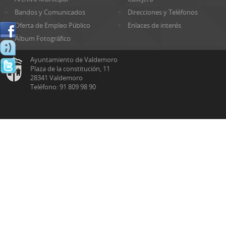
Bandos y Comunicados
Direcciones y Teléfonos
Oferta de Empleo Público
Enlaces de interés
Álbum Fotográfico
Ayuntamiento de Valdemoro
Plaza de la constitución, 11
28341 Valdemoro
Teléfono: 91 809 98 90