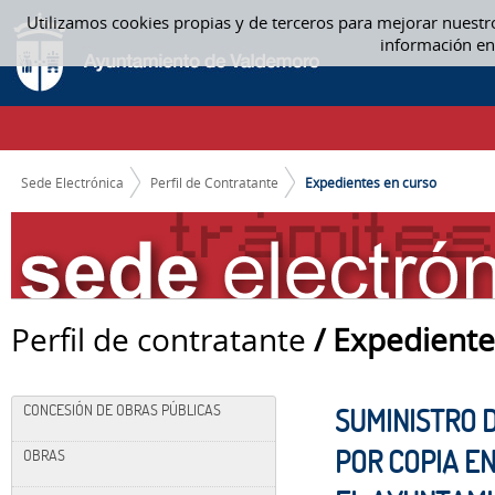
Saltar al contenido
Utilizamos cookies propias y de terceros para mejorar nuestr
EXPEDIENTES EN CURSO
información en
CAMINO DE MIGAS
Sede Electrónica
Perfil de Contratante
Expedientes en curso
Perfil de contratante
/ Expediente
CONCESIÓN DE OBRAS PÚBLICAS
SUMINISTRO 
POR COPIA E
OBRAS