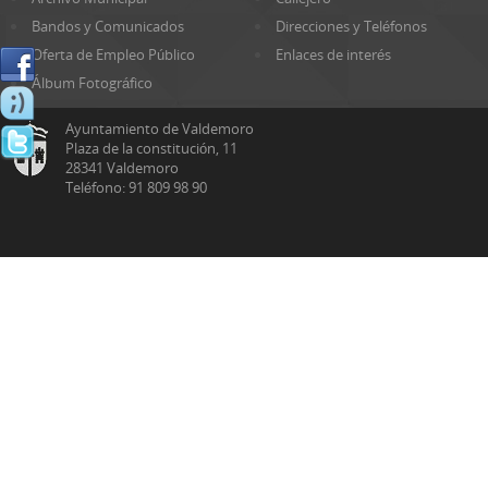
Bandos y Comunicados
Direcciones y Teléfonos
Oferta de Empleo Público
Enlaces de interés
Álbum Fotográfico
Ayuntamiento de Valdemoro
Plaza de la constitución, 11
28341 Valdemoro
Teléfono: 91 809 98 90