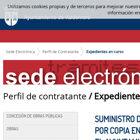
Saltar al contenido
Utilizamos cookies propias y de terceros para mejorar nuestr
EXPEDIENTES EN CURSO
información en
CAMINO DE MIGAS
Sede Electrónica
Perfil de Contratante
Expedientes en curso
Perfil de contratante
/ Expediente
CONCESIÓN DE OBRAS PÚBLICAS
SUMINISTRO 
POR COPIA E
OBRAS