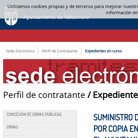
Saltar al contenido
Utilizamos cookies propias y de terceros para mejorar nuestr
EXPEDIENTES EN CURSO
información en
CAMINO DE MIGAS
Sede Electrónica
Perfil de Contratante
Expedientes en curso
Perfil de contratante
/ Expediente
CONCESIÓN DE OBRAS PÚBLICAS
SUMINISTRO 
POR COPIA E
OBRAS