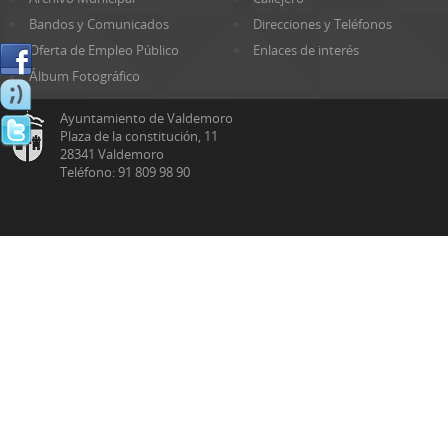
Bandos y Comunicados
Direcciones y Teléfonos
Oferta de Empleo Público
Enlaces de interés
Álbum Fotográfico
Ayuntamiento de Valdemoro
Plaza de la constitución, 11
28341 Valdemoro
Teléfono: 91 809 98 90