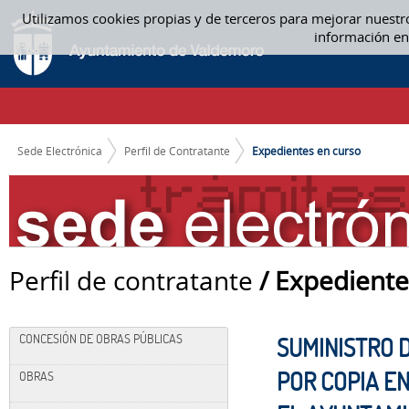
Saltar al contenido
Utilizamos cookies propias y de terceros para mejorar nuestr
EXPEDIENTES EN CURSO
información en
CAMINO DE MIGAS
Sede Electrónica
Perfil de Contratante
Expedientes en curso
Perfil de contratante
/ Expediente
CONCESIÓN DE OBRAS PÚBLICAS
SUMINISTRO 
POR COPIA E
OBRAS