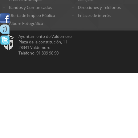
Bandos y Comunicados
Direcciones y Teléfonos
Oferta de Empleo Público
Enlaces de interés
Álbum Fotográfico
Ayuntamiento de Valdemoro
Plaza de la constitución, 11
28341 Valdemoro
Teléfono: 91 809 98 90