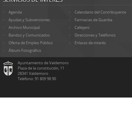
Agenda
Calendario del Contribuyente
Ayudas y Subvenciones
Farmacias de Guardia
Archivo Municipal
Callejero
Bandos y Comunicados
Direcciones y Teléfonos
Oferta de Empleo Público
Enlaces de interés
Álbum Fotográfico
Ayuntamiento de Valdemoro
Plaza de la constitución, 11
28341 Valdemoro
Teléfono: 91 809 98 90