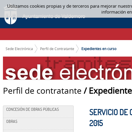
Saltar al contenido
Utilizamos cookies propias y de terceros para mejorar nuestr
EXPEDIENTES EN CURSO
información en
CAMINO DE MIGAS
Sede Electrónica
Perfil de Contratante
Expedientes en curso
Perfil de contratante
/ Expediente
CONCESIÓN DE OBRAS PÚBLICAS
SERVICIO DE
2015
OBRAS