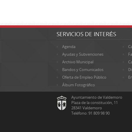
SERVICIOS DE INTERÉS
Agenda
Ca
Ayudas y Subvenciones
Fa
Archivo Municipal
Ca
Bandos y Comunicados
Di
Oferta de Empleo Público
En
Álbum Fotográfico
Ayuntamiento de Valdemoro
Plaza de la constitución, 11
28341 Valdemoro
Teléfono: 91 809 98 90