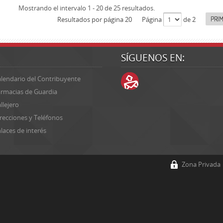
Mostrando el intervalo 1 - 20 de 25 resultados.
PRI
Resultados por página 20
Página
de 2
SÍGUENOS EN:
lendario del Contribuyente
rmacias de Guardia
llejero
recciones y Teléfonos
laces de interés
Zona Privada