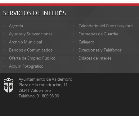
SERVICIOS DE INTERÉS
Agenda
Calendario del Contribuyente
Ayudas y Subvenciones
Farmacias de Guardia
Archivo Municipal
Callejero
Bandos y Comunicados
Direcciones y Teléfonos
Oferta de Empleo Público
Enlaces de interés
Álbum Fotográfico
Ayuntamiento de Valdemoro
Plaza de la constitución, 11
28341 Valdemoro
Teléfono: 91 809 98 90