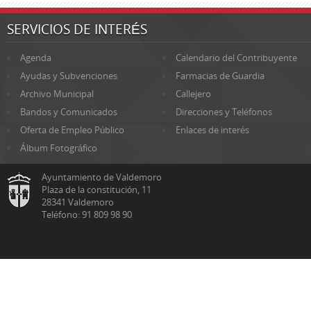
SERVICIOS DE INTERÉS
Agenda
Calendario del Contribuyente
Ayudas y Subvenciones
Farmacias de Guardia
Archivo Municipal
Callejero
Bandos y Comunicados
Direcciones y Teléfonos
Oferta de Empleo Público
Enlaces de interés
Álbum Fotográfico
Ayuntamiento de Valdemoro
Plaza de la constitución, 11
28341 Valdemoro
Teléfono: 91 809 98 90