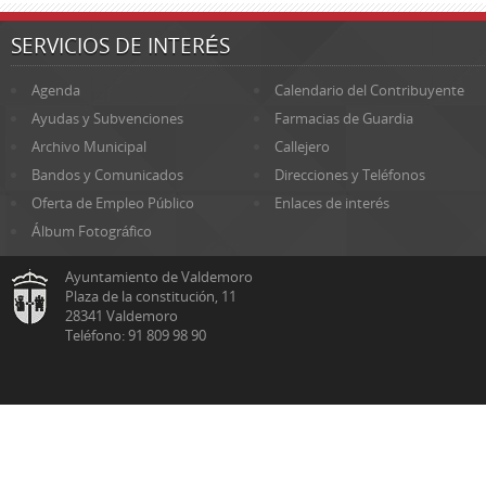
SERVICIOS DE INTERÉS
Agenda
Calendario del Contribuyente
Ayudas y Subvenciones
Farmacias de Guardia
Archivo Municipal
Callejero
Bandos y Comunicados
Direcciones y Teléfonos
Oferta de Empleo Público
Enlaces de interés
Álbum Fotográfico
Ayuntamiento de Valdemoro
Plaza de la constitución, 11
28341 Valdemoro
Teléfono: 91 809 98 90