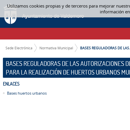
Saltar al contenido
Utilizamos cookies propias y de terceros para mejorar nuestr
BASES REGULADORAS DE LAS AUTORIZACIONES DE USO DE DETERMINAD
información en
MUNICIPALES - NORMATIVA MUNICIPAL
CAMINO DE MIGAS
Sede Electrónica
Normativa Municipal
BASES REGULADORAS DE LAS..
BASES REGULADORAS DE LAS AUTORIZACIONES DE
PARA LA REALIZACIÓN DE HUERTOS URBANOS MU
ENLACES
Bases huertos urbanos